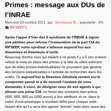
Primes : message aux DUs de
Informations
l’INRAE
Nos actions
Mercredi 20 octobre 2021
,
par
Secrétariat BL
,
popularité : 4%
Vos droits
RIFSEEP
|
Sections locales
Après l’appel d’hier des 5 syndicats de l’INRAE à signer
une pétition pour refuser l’instauration de la part CIA du
Nous contacter
RIFSEEP, notre syndicat s’adresse aujourd’hui aux
directrices et directeurs d’unité.
Beaucoup d’entre vous qui étaient à ce poste il y a 5 ans avaient
refusé la mise en place des primes à la tête du client estimant
que de telles primes individualisées ne pouvaient que générer
des tensions préjudiciables à l’activité de recherches dans les
unités. Or
aujourd’hui la Direction Générale revient sur le
compromis passé et a de surcroît l’audace de vous
demander, à vous, de désigner ceux de vos agents à qui
allouer une prime CIA
, en fixant des montants bien précis
(400, 600, 800 ou 1000 euros) à leur attribuer, et ce, dans le
cadre d’une enveloppe à montant défini pour chaque unité.
Autant dire qu’il y aura des agents "primés" mais donc aussi des