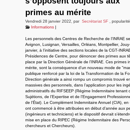
s’opposent toujours aux
primes au mérite
Vendredi 28 janvier 2022
,
par
Secrétariat SF
,
popularit
Informations
|
Les personnels des Centres de Recherche de l’INRAE se
Avignon, Lusignan, Versailles, Orléans, Montpellier, Jo
janvier, à l’initiative des sections locales de la CGT-INR
Présidences de Centre, pour dénoncer des primes aux tê
place par la Direction Générale de l’INRAE. Ces primes in
mérite, sont la conséquence d’un nouveau mode de "man
publique renforcé par la loi de la Transformation de la F
Direction générale a ainsi rompu un compromis trouvé en
massives des personnels, dans l’application pour les ingé
administratifs du RIFSEEP (Régime Indemnitaire tenant 
Sujétions, de l’Expertise et de l’Engagement Professionne
de l’État). Le Complément Indemnitaire Annuel (CIA), en 
ont commencé à être attribuées en début d’année aux p
(ingénieurs et techniciens) et le dispositif devrait s’éten
mise en place du RIPEC (Régime Indemnitaire des Pers
chercheurs et Chercheurs).