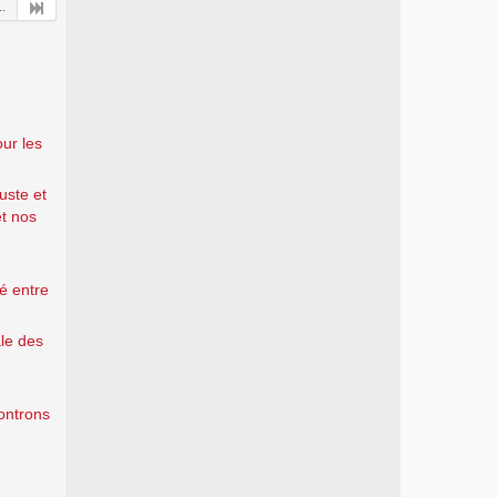
..
ur les
uste et
et nos
e
té entre
ale des
controns