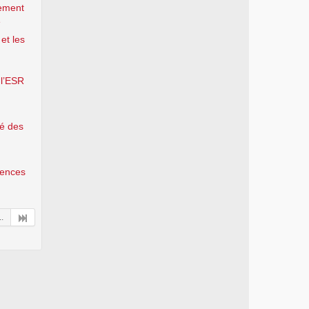
nement
e
et les
 l’ESR
té des
olences
..