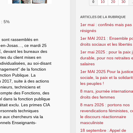
0
10
20
30
.
ARTICLES DE LA RUBRIQUE
é : 5%
1er mai : confinés mais pas
résignés
1er MAI 2021 : Ensemble po
 sont rassemblés en
droits sociaux et les libertés
uy-en-Josas…, ce mardi 25
AE, devant les bureaux des
1er mai 2025 : pour la paix j
tes du client mises en
durable, pour nos retraites 
dividualisées, au soi-disant
salaires
agement" de la fonction
1er MAI 2025 Pour la justic
onction Publique. La
sociale, la paix et la solidari
 2017, suite à des actions
les peuples !
nieurs, techniciens et
8 mars, journée internation
compte des Fonctions, des
droits des femmes
l dans la fonction publique
était exclu. Les primes CIA
8 mars 2026 : portons nos
ersonnels techniques
revendications féministes, 
dre aux chercheurs via la
le discours réactionnaire
onnels Enseignants-
masculiniste
18 septembre : Appel de