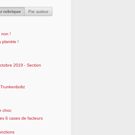
r rubrique
Par auteur
 non !
 planète !
tobre 2019 - Section
Trunkenboltz
le choc
es 6 cases de facteurs
onctions