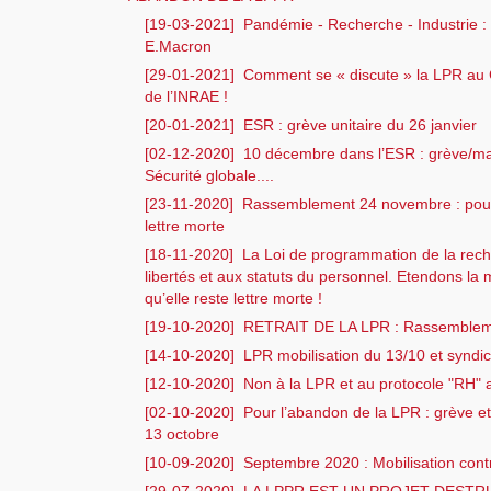
[19-03-2021]
Pandémie - Recherche - Industrie : 
E.Macron
[29-01-2021]
Comment se « discute » la LPR au C
de l’INRAE !
[20-01-2021]
ESR : grève unitaire du 26 janvier
[02-12-2020]
10 décembre dans l’ESR : grève/man
Sécurité globale....
[23-11-2020]
Rassemblement 24 novembre : pour
lettre morte
[18-11-2020]
La Loi de programmation de la rech
libertés et aux statuts du personnel. Etendons la 
qu’elle reste lettre morte !
[19-10-2020]
RETRAIT DE LA LPR : Rassembleme
[14-10-2020]
LPR mobilisation du 13/10 et syndi
[12-10-2020]
Non à la LPR et au protocole "RH"
[02-10-2020]
Pour l’abandon de la LPR : grève et
13 octobre
[10-09-2020]
Septembre 2020 : Mobilisation cont