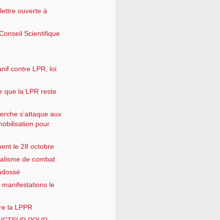
lettre ouverte à
onseil Scientifique
if contre LPR, loi
 que la LPR reste
erche s’attaque aux
mobilisation pour
nt le 28 octobre
calisme de combat
 adossé
 manifestations le
re la LPPR