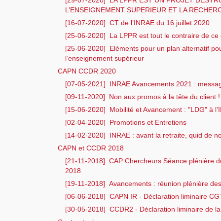
[29-07-2020]
LA LPPR EST UN PROJET DEST
L’ENSEIGNEMENT SUPERIEUR ET LA RECHER
[16-07-2020]
CT de l’INRAE du 16 juillet 2020
[25-06-2020]
La LPPR est tout le contraire de ce
[25-06-2020]
Eléments pour un plan alternatif pou
l’enseignement supérieur
CAPN CCDR 2020
[07-05-2021]
INRAE Avancements 2021 : mess
[09-11-2020]
Non aux promos à la tête du client !
[15-06-2020]
Mobilité et Avancement : "LDG" à l
[02-04-2020]
Promotions et Entretiens
[14-02-2020]
INRAE : avant la retraite, quid de 
CAPN et CCDR 2018
[21-11-2018]
CAP Chercheurs Séance plénière 
2018
[19-11-2018]
Avancements : réunion plénière de
[06-06-2018]
CAPN IR - Déclaration liminaire CGT
[30-05-2018]
CCDR2 - Déclaration liminaire de l