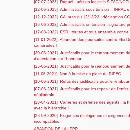
[07-07-2023]
Rappel : pétition logiciels SIFAC/NOT
[12-06-2023]
Administratifs sous tension = INRAE 
[12-12-2022]
CA Inrae du 12/12/22 : déclaration C
[16-06-2022]
Administratifs en tension : signature pé
[17-03-2022]
ESR : toutes et tous ensemble contre l
[11-01-2022]
Abandon des poursuites contre Elie D
camarades !
[30-06-2021]
Justificatifs pour le remboursement d
d’attestation sur l’honneur
[25-06-2021]
Justificatifs pour le remboursement des
[11-06-2021]
Non à la mise en place du RIPEC
[10-06-2021]
Refus des justificatifs pour le rembo
[07-06-2021]
Justificatifs pour les repas : de l’enfer
néolibérale !
[28-04-2021]
Carrières et défense des agents : la h
avec la hiérarchie !
[28-09-2020]
Exigences écologiques et exigences du
incompatibles !
ABANDON DE LA LPPR