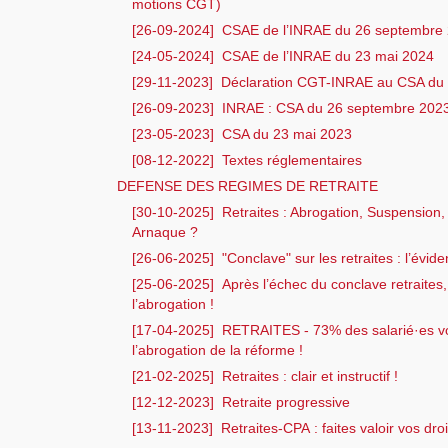
motions CGT)
[26-09-2024]
CSAE de l’INRAE du 26 septembre
[24-05-2024]
CSAE de l’INRAE du 23 mai 2024
[29-11-2023]
Déclaration CGT-INRAE au CSA du
[26-09-2023]
INRAE : CSA du 26 septembre 202
[23-05-2023]
CSA du 23 mai 2023
[08-12-2022]
Textes réglementaires
DEFENSE DES REGIMES DE RETRAITE
[30-10-2025]
Retraites : Abrogation, Suspension, 
Arnaque ?
[26-06-2025]
"Conclave" sur les retraites : l’évide
[25-06-2025]
Après l’échec du conclave retraites,
l’abrogation !
[17-04-2025]
RETRAITES - 73% des salarié·es vo
l’abrogation de la réforme !
[21-02-2025]
Retraites : clair et instructif !
[12-12-2023]
Retraite progressive
[13-11-2023]
Retraites-CPA : faites valoir vos droi