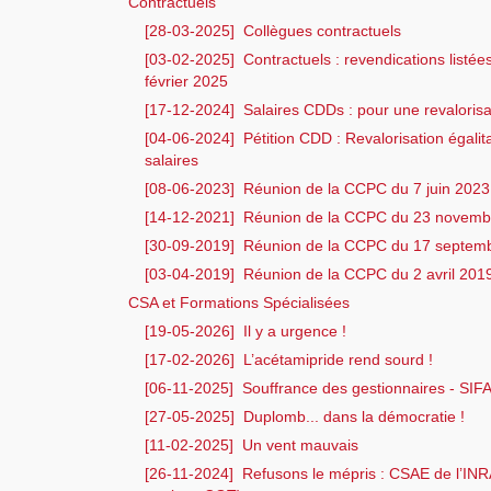
Contractuels
[28-03-2025]
Collègues contractuels
[03-02-2025]
Contractuels : revendications listée
février 2025
[17-12-2024]
Salaires CDDs : pour une revalorisat
[04-06-2024]
Pétition CDD : Revalorisation égalita
salaires
[08-06-2023]
Réunion de la CCPC du 7 juin 2023
[14-12-2021]
Réunion de la CCPC du 23 novemb
[30-09-2019]
Réunion de la CCPC du 17 septem
[03-04-2019]
Réunion de la CCPC du 2 avril 201
CSA et Formations Spécialisées
[19-05-2026]
Il y a urgence !
[17-02-2026]
L’acétamipride rend sourd !
[06-11-2025]
Souffrance des gestionnaires - SIFA
[27-05-2025]
Duplomb... dans la démocratie !
[11-02-2025]
Un vent mauvais
[26-11-2024]
Refusons le mépris : CSAE de l’INRA