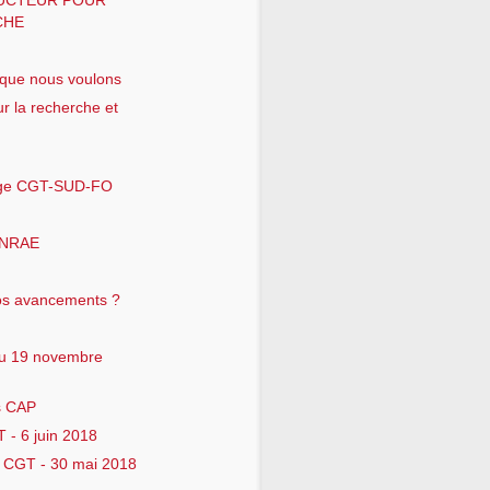
RUCTEUR POUR
CHE
 que nous voulons
r la recherche et
age CGT-SUD-FO
’INRAE
nos avancements ?
du 19 novembre
s CAP
 - 6 juin 2018
a CGT - 30 mai 2018