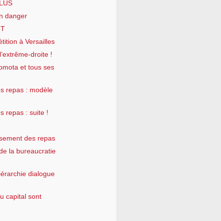
ILUS
en danger
GT
tition à Versailles
’extrême-droite !
omota et tous ses
es repas : modèle
 repas : suite !
ursement des repas
 de la bureaucratie
iérarchie dialogue
 capital sont