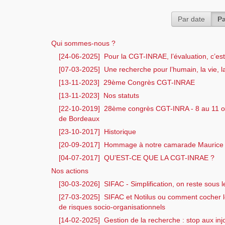
Par date
Pa
Qui sommes-nous ?
[24-06-2025]
Pour la CGT-INRAE, l’évaluation, c’est
[07-03-2025]
Une recherche pour l’humain, la vie, la
[13-11-2023]
29ème Congrès CGT-INRAE
[13-11-2023]
Nos statuts
[22-10-2019]
28ème congrès CGT-INRA - 8 au 11 oc
de Bordeaux
[23-10-2017]
Historique
[20-09-2017]
Hommage à notre camarade Maurice 
[04-07-2017]
QU’EST-CE QUE LA CGT-INRAE ?
Nos actions
[30-03-2026]
SIFAC - Simplification, on reste sous 
[27-03-2025]
SIFAC et Notilus ou comment cocher l
de risques socio-organisationnels
[14-02-2025]
Gestion de la recherche : stop aux inj